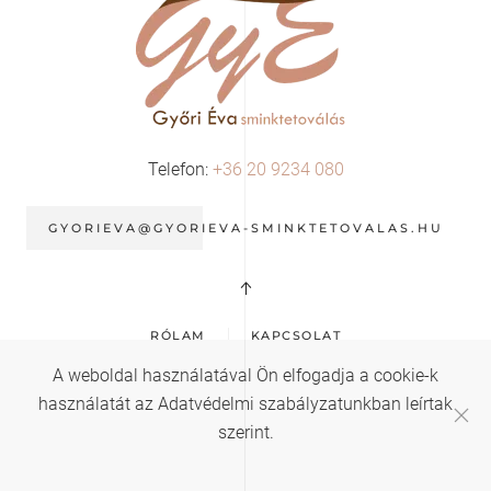
Telefon:
+36 20 9234 080
GYORIEVA@GYORIEVA-SMINKTETOVALAS.HU
RÓLAM
KAPCSOLAT
©
A weboldal használatával Ön elfogadja a cookie-k
használatát az Adatvédelmi szabályzatunkban leírtak
Győri Éva - Sminktetoválás. All rights reserved. Design by
FullRoom -
szerint.
Online Foglalási Rendszer
.