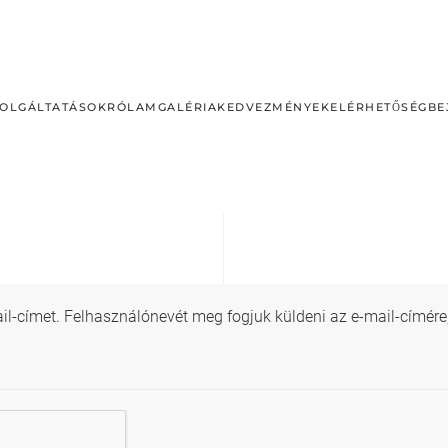
OLGÁLTATÁSOK
RÓLAM
GALÉRIA
KEDVEZMÉNYEK
ELÉRHETŐSÉG
BE
e-mail-címet. Felhasználónevét meg fogjuk küldeni az e-mail-cím